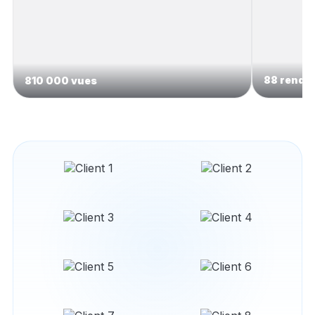
88 rendez
810 000 vues