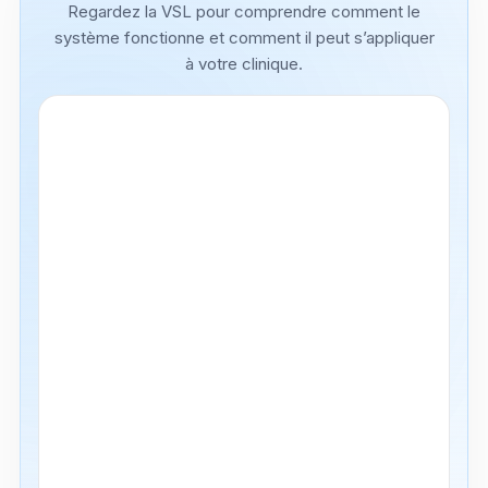
Regardez la VSL pour comprendre comment le
système fonctionne et comment il peut s’appliquer
à votre clinique.