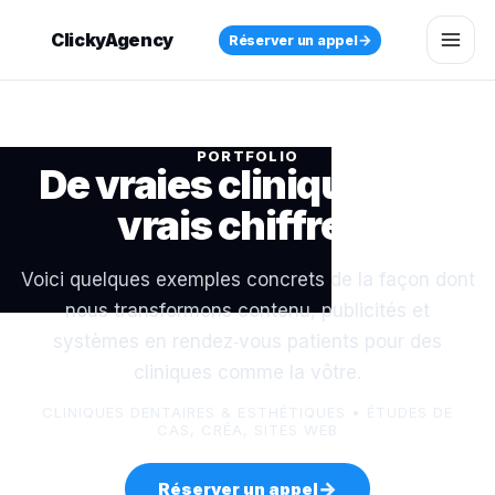
ClickyAgency
→
Réserver un appel
PORTFOLIO
De vraies cliniques. De
vrais chiffres.
Voici quelques exemples concrets de la façon dont
nous transformons contenu, publicités et
systèmes en rendez‑vous patients pour des
cliniques comme la vôtre.
CLINIQUES DENTAIRES & ESTHÉTIQUES • ÉTUDES DE
CAS, CRÉA, SITES WEB
→
Réserver un appel