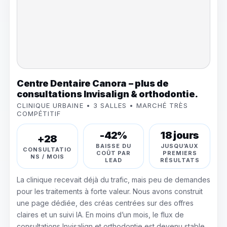
Centre Dentaire Canora – plus de
consultations Invisalign & orthodontie.
CLINIQUE URBAINE • 3 SALLES • MARCHÉ TRÈS
COMPÉTITIF
-42%
18 jours
+28
BAISSE DU
JUSQU’AUX
CONSULTATIO
COÛT PAR
PREMIERS
NS / MOIS
LEAD
RÉSULTATS
La clinique recevait déjà du trafic, mais peu de demandes
pour les traitements à forte valeur. Nous avons construit
une page dédiée, des créas centrées sur des offres
claires et un suivi IA. En moins d’un mois, le flux de
consultations Invisalign et orthodontie est devenu stable